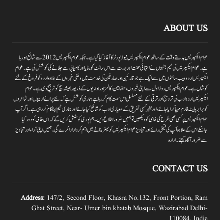
ABOUT US
عوام ایکسپریس بدلتے وقت کے ساتھ عوام ایکسپریس نیوز پورٹر کا آغاز کیا گیا ہے۔جبکہ عوام ایکسپریس 2012سے شائع ہورہا
ہے۔ عوام ایکسپریس کی ٹیم جنہوں نے انتہائی محنت اور جدت سے اس سائٹ کو بنایا اور کامیابی سے چلانے کی کوشش کی ہے۔عوام
ایکسپریس اردو ویب سائٹوں میں سے ایک ہے جو قارئین اور صارفین کی خدمت میں وطنی خبروں کے علاوہ اردو کو فروغ کے لئے
کوشاں ہے۔عوام ایکسپریس روز اول سے اپنی خبروں ،مضامین ،کالمز اور اداریوں کے ذریعہ ہمیشہ سچ کو ترجیح دی ہے۔عوام
ایکسپریس اردو ادب کی ترویج اور ترقی کے لئے مسلسل اس سمت کام کر رہا ہے ہماری کوشش ہے کہ نئے پرانے ادیبوں اور شاعروں
کو برابر پلیٹ فارم مہیا کرایا جائے،اور بغیر کسی تفریق کے معیاری ادب کو شائع کیا جائے اور ہماری ٹیم اپنا کام کر رہی ہے۔اگر آپ
عوام ایکسپریس پر کسی بھی طرح کی خامی کو دیکھیں تو ہمیں ضرور اطلاع دیں۔ہم پوری کوشش کریں گے کہ اس خامی کو دور کیا
جاسکے اس کے علاوہ آپ کی قیمتی رائے اور تجاویز عوام ایکسپریس کو بہتر بنانے میں اہم کردار اداکرے گی۔ہمیں اپنی آراءاور تجاویز
سے ضرور آگاہ کیجئے۔ ادارہ
CONTACT US
Address:
147/2, Second Floor, Khasra No.132, Front Portion, Ram
Ghat Street, Near- Umer bin khatab Mosque, Wazirabad Delhi-
110084, India