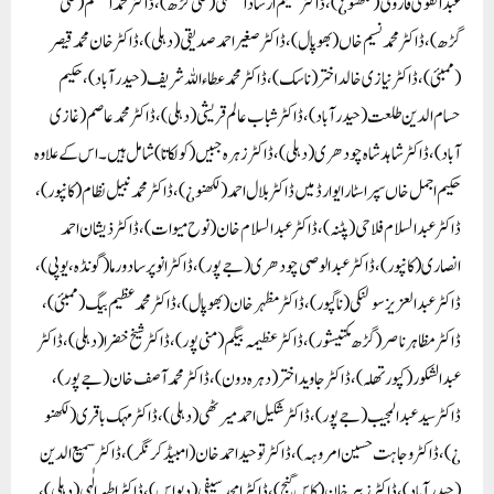
عبدالقوی فاروقی (لکھنو ¿)، ڈاکٹر شمیم ارشاد اعظمی (علی گڑھ)، ڈاکٹر محمد اعظم (علی
گڑھ)، ڈاکٹر محمد نسیم خاں (بھوپال)، ڈاکٹر صغیر احمد صدیقی (دہلی)، ڈاکٹر خان محمد قیصر
(ممبئی)، ڈاکٹر نیازی خالد اختر (ناسک)، ڈاکٹر محمد عطاءاللہ شریف (حیدرآباد)، حکیم
حسام الدین طلعت (حیدرآباد)، ڈاکٹر شباب عالم قریشی (دہلی)، ڈاکٹر محمد عاصم (غازی
آباد)، ڈاکٹر شاہد شاہ چودھری (دہلی)، ڈاکٹر زہرہ جبیں (کولکاتا) شامل ہیں۔ اس کے علاوہ
حکیم اجمل خاں سپراسٹار ایوارڈ میں ڈاکٹر بلال احمد (لکھنو ¿)، ڈاکٹر محمد نبیل نظام (کانپور)،
ڈاکٹر عبدالسلام فلاحی (پٹنہ)، ڈاکٹر عبدالسلام خان (نوح میوات)، ڈاکٹر ذیشان احمد
انصاری (کانپور)، ڈاکٹر عبدالوصی چودھری (جے پور)، ڈاکٹر انوپرساد ورما (گونڈہ، یوپی)،
ڈاکٹر عبدالعزیز سولنکی (ناگپور)، ڈاکٹر مظہر خان (بھوپال)، ڈاکٹر محمد عظیم بیگ (ممبئی)،
ڈاکٹر مظاہر ناصر (گڑھ مکتیشور)، ڈاکٹر عظیمہ بیگم (منی پور)، ڈاکٹر شیخ خضرا (دہلی)، ڈاکٹر
عبدالشکور (کپورتھلہ)، ڈاکٹر جاوید اختر (دہرہ دون)، ڈاکٹر محمد آصف خان (جے پور)،
ڈاکٹر سید عبدالمجیب (جے پور)، ڈاکٹر شکیل احمد میرٹھی (دہلی)، ڈاکٹر مہک باقری (لکھنو
¿)، ڈاکٹر وجاہت حسین امروہہ)، ڈاکٹر توحید احمد خان (امبیڈکر نگر)، ڈاکٹر سمیع الدین
(حیدرآباد)، ڈاکٹر زبیر خان (کاس گنج)، ڈاکٹر امجد سیفی (دیواس)، ڈاکٹر اطہر الٰہی (دہلی)،