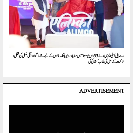
اےایل آئی ایم سی او نے 53 واں یوم تاسیس منایا اور دیویانگ جنوں کے لیے نئے لوگو اور اگلی نسل کی نقل و
حرکت کے حل کی نقاب کشائی کی
ADVERTISEMENT