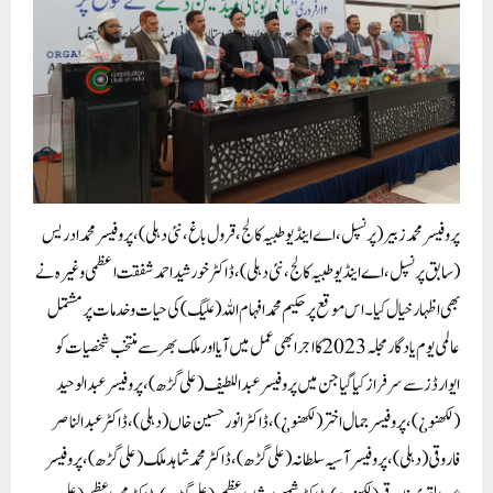
پروفیسر محمد زبیر (پرنسپل، اے اینڈ یو طبیہ کالج، قرول باغ، نئی دہلی)، پروفیسر محمد ادریس
(سابق پرنسپل، اے اینڈ یو طبیہ کالج، نئی دہلی)، ڈاکٹر خورشید احمد شفقت اعظمی وغیرہ نے
بھی اظہار خیال کیا۔ اس موقع پر حکیم محمد افہام اللہ (علیگ) کی حیات و خدمات پر مشتمل
عالمی یوم یادگار مجلہ 2023 کا اجرا بھی عمل میں آیا اور ملک بھر سے منتخب شخصیات کو
ایوارڈز سے سرفراز کیا گیا جن میں پروفیسر عبداللطیف (علی گڑھ)، پروفیسر عبدالوحید
(لکھنو ¿)، پروفیسر جمال اختر (لکھنو ¿)، ڈاکٹر انور حسین خاں (دہلی)، ڈاکٹر عبدالناصر
فاروقی (دہلی)، پروفیسر آسیہ سلطانہ (علی گڑھ)، ڈاکٹر محمد شاہد ملک (علی گڑھ)، پروفیسر