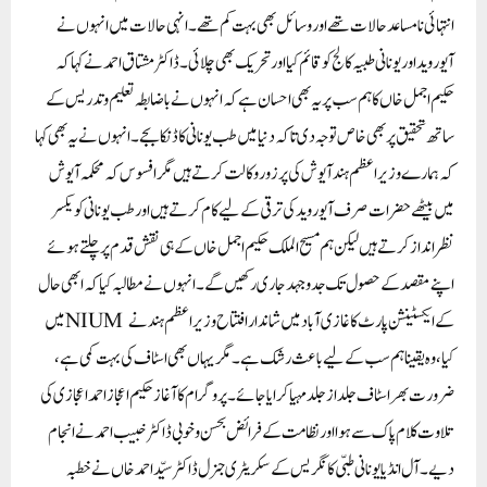
انتہائی نامساعد حالات تھے اور وسائل بھی بہت کم تھے۔ انہی حالات میں انہوں نے
آیوروید اور یونانی طبیہ کالج کو قائم کیا اور تحریک بھی چلائی۔ ڈاکٹر مشتاق احمد نے کہا کہ
حکیم اجمل خاں کا ہم سب پر یہ بھی احسان ہے کہ انہوں نے باضابطہ تعلیم و تدریس کے
ساتھ تحقیق پر بھی خاص توجہ دی تاکہ دنیا میں طب یونانی کا ڈنکا بجے۔ انہوں نے یہ بھی کہا
کہ ہمارے وزیر اعظم ہند آیوش کی پرزور وکالت کرتے ہیں مگر افسوس کہ محکمہ آیوش
میں بیٹھے حضرات صرف آیوروید کی ترقی کے لیے کام کرتے ہیں اور طب یونانی کو یکسر
نظرانداز کرتے ہیں لیکن ہم مسیح الملک حکیم اجمل خاں کے ہی نقش قدم پر چلتے ہوئے
اپنے مقصد کے حصول تک جدوجہد جاری رکھیں گے۔ انہوں نے مطالبہ کیا کہ ابھی حال
میں NIUM کے ایکسٹینشن پارٹ کا غازی آباد میں شاندار افتتاح وزیراعظم ہند نے
کیا، وہ یقینا ہم سب کے لیے باعث رشک ہے۔ مگر یہاں بھی اسٹاف کی بہت کمی ہے،
ضرورت بھر اسٹاف جلد ازجلد مہیا کرایا جائے۔ پروگرام کا آغاز حکیم اعجاز احمد اعجازی کی
تلاوت کلام پاک سے ہوا اور نظامت کے فرائض بحسن و خوبی ڈاکٹر خبیب احمد نے انجام
دیے۔ آل انڈیا یونانی طبّی کانگریس کے سکریٹری جنرل ڈاکٹر سیّد احمد خاں نے خطبہ