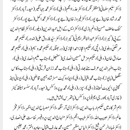
ڈاکٹر سلیم سلمانی (مظفرنگر)، ڈاکٹر عذرا انجم (دہلی)، ڈاکٹر محمد جہانگیر (حیدرآباد)، ڈاکٹر
محمد ارشاد خان (جے پور)، ڈاکٹر فیروز خان (جے پور)، ڈاکٹر محمد اکمل (جے پور)، ڈاکٹر
کنک عاطف حسن (وانم باڑی)، ڈاکٹر ایس کے ایل حمیدالدین (ویلور)، ڈاکٹر نظام الدین
کے پی (کیرلا)، ڈاکٹر عبدالناظر ایم ٹی (کیرلا)، ڈاکٹر سیّد فاروق علی (اندور)، حکیم محمد
مرتضیٰ دہلوی (رانچی)، حکیم اعجاز احمد اعجازی (دربھنگہ)، حکیم محمد وسیم (دہلی)، حکیم محمد
صادق خان (دہلی)، حکیم مزمل حسین انصاری (سنبھل)، جناب علیم انصاری (دہلی)،
جناب اطہرالدین عرف منے بھارتی (دہلی)، جناب محمد زرّان قریشی (دہلی)، جناب وکاس
سنگھل (ہاپوڑ)، جناب محمد اقبال (دہلی)، ایڈووکیٹ مسز شاہ جبین قاضی (دہلی)، یونانی اینڈ
کمپنی پرائیویٹ لمیٹڈ (دہلی)، سپزر (دہلی)، محمدیہ پروڈکٹس (حیدرآباد)، سنسو ہیلتھ کیئر
(غازی آباد) اور جی ایم فوڈ پروڈکٹس (ہاتھرس) شامل ہیں۔
اہم شرکاءمیں حکیم ارباب الدین، ڈاکٹر ڈی آر سنگھ، ڈاکٹر مصباح الدین اظہر، ڈاکٹر فخر
عالم، ڈاکٹر حبیب اللہ، ڈاکٹر طیب انجم، ڈاکٹر منہاج الدین، پروفیسر نفاست علی انصاری،
ڈاکٹر ضیاءالرحمن شیخ، ڈاکٹر الیاس مظہر حسین، محمد عارف اقبال، جاوید اختر، محمد جلیس