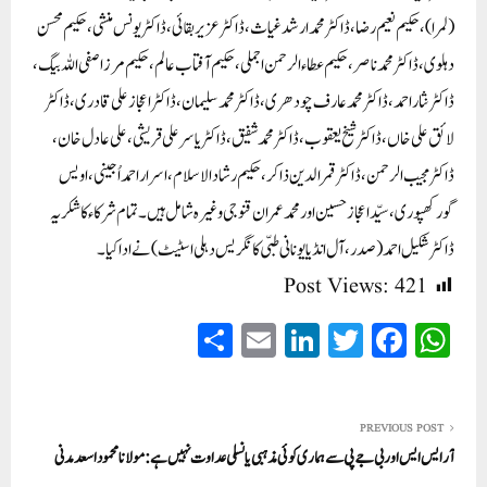
(لمرا)، حکیم نعیم رضا، ڈاکٹر محمد ارشد غیاث، ڈاکٹر عزیر بقائی، ڈاکٹر یونس منشی، حکیم محسن
دہلوی، ڈاکٹر محمد ناصر، حکیم عطاءالرحمن اجملی، حکیم آفتاب عالم، حکیم مرزا صفی اللہ بیگ،
ڈاکٹر نثار احمد، ڈاکٹر محمد عارف چودھری، ڈاکٹر محمد سلیمان، ڈاکٹر اعجاز علی قادری، ڈاکٹر
لائق علی خاں، ڈاکٹر شیخ یعقوب، ڈاکٹر محمد شفیق، ڈاکٹر یاسر علی قریشی، علی عادل خان،
ڈاکٹر مجیب الرحمن، ڈاکٹر قمرالدین ذاکر، حکیم رشادالاسلام، اسرار احمد اُجینی، اویس
گورکھپوری، سیّد اعجاز حسین اور محمد عمران قنوجی وغیرہ شامل ہیں۔ تمام شرکاءکا شکریہ
ڈاکٹر شکیل احمد (صدر، آل انڈیا یونانی طبّی کانگریس دہلی اسٹیٹ) نے ادا کیا۔
Post Views:
421
S
E
Li
T
Fa
W
ha
m
nk
wi
ce
ha
re
ail
ed
tte
bo
ts
In
r
ok
A
PREVIOUS POST
آرایس ایس اور بی جے پی سے ہماری کوئی مذہبی یا نسلی عداوت نہیں ہے:مولانا محمود اسعد مدنی
pp