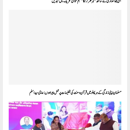
جن بھاگداری کے ساتھ "ہر گھر ترنگا” مہم عوامی تحریک میں تبدیل
مسلمان اپنی زندگی کے ہر پہلو میں قرآن و سنت کی تعلیمات پر عمل پیرا ہوں: حاجی سید اسلم