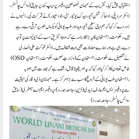
استقبالیہ پیش کیا۔ تقریب کے مہمان خصوصی پروفیسر پردیپ کمار پرجاپتی (وائس چانسلر،
ڈاکٹر سروپلی رادھا کرشنن آیورویدک یونیورسٹی، جودھپور) نے شرکت کی۔ انہوں نے
زور دے کر کہا کہ ہم اپنی سطح پر آیوروید اور طب یونانی کو یکساں طور پر ترقی دے رہے
ہیں۔ حکومت راجستھان کا یہ بڑا کارنامہ ہے کہ وہ بلاتفریق سب کے ڈیولپمنٹ پر توجہ
دے رہی ہے اور ہمارے معاملات بھی بہت شفاف ہیں۔ ڈاکٹر شوکت علی انصاری
(OSD وزارتِ صحت، حکومت راجستھان)نے تفصیل سے حکومت راجستھان کے
خاص تعاون کا ذکر کیا اور کہا کہ یہ امر یقینا قابل رشک ہے کہ بھارت میں صوبہ
راجستھان طب یونانی کے فروغ کا سب سے بڑا مرکز ہے۔ مہمانان ذی وقار کی حیثیت
سے پروفیسر ایس ایم عارف زیدی (ڈین، جامعہ ہمدرد)، پروفیسر ایم اے جعفری (سابق
وائس چانسلر، جامعہ ہمدرد)،