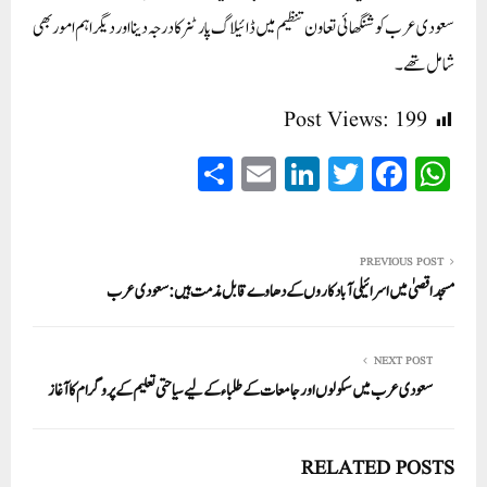
سعودی عرب کو شنگھائی تعاون تنظیم میں ڈائیلاگ پارٹنر کا درجہ دینا اور دیگر اہم امور بھی
شامل تھے۔
Post Views:
199
S
E
Li
T
Fa
W
ha
m
nk
wi
ce
ha
re
ail
ed
tte
bo
ts
In
r
ok
A
PREVIOUS POST
مسجد اقصیٰ میں اسرائیلی آباد کاروں کے دھاوے قابل مذمت ہیں: سعودی عرب
pp
NEXT POST
سعودی عرب میں سکولوں اور جامعات کے طلباء کے لیے سیاحتی تعلیم کے پروگرام کا آغاز
RELATED POSTS