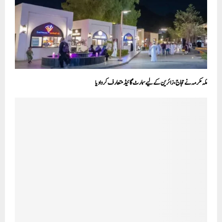
مکہ مکرمہ نے حجاج، زائرین کے لیے سمارٹ گائیڈ متعارف کروا دیا