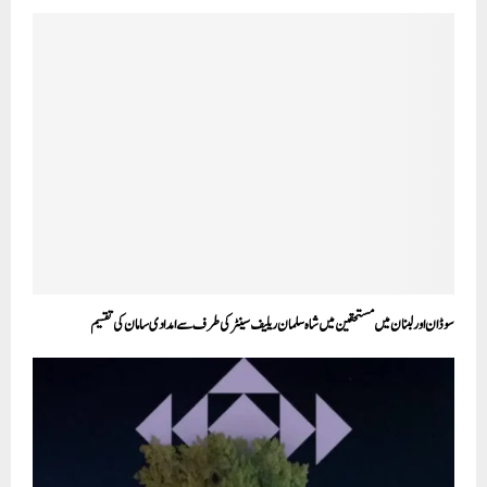
سوڈان اور لبنان میں مستحقین میں شاہ سلمان ریلیف سینٹر کی طرف سے امدادی سامان کی تقسیم