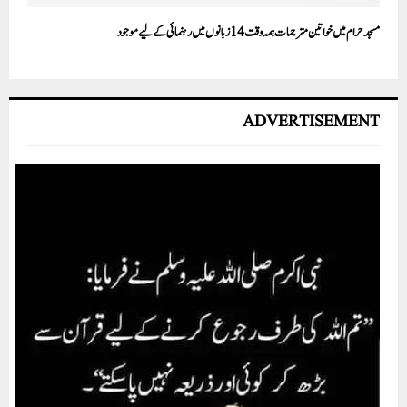
مسجد حرام میں خواتین مترجمات ہمہ وقت 14 زبانوں میں رہنمائی کے لیے موجود
ADVERTISEMENT