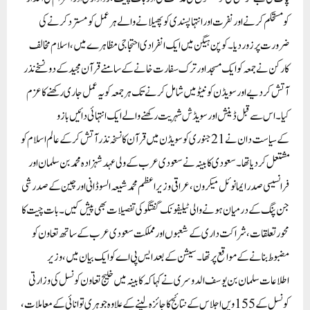
کو مستحکم کرنے اور نفرت اور انتہا پسندی کو پھیلانے والے ہر عمل کو مسترد کرنے کی
ضرورت پر زور دیا۔کوپن ہیگن میں ایک انفرادی احتجاجی مظاہرے میں، اسلام مخالف
کارکن نے جمعہ کو ایک مسجد اور ترک سفارت خانے کے سامنے قرآن مجید کے دو نسخے نذر
آتش کر دیے اور سویڈن کو نیٹو میں شامل کرنے تک ہر جمعہ کو یہ عمل جاری رکھنے کا عزم
کیا۔اس سے قبل ڈینش اور سویڈش شہریت رکھنے والے ایک انتہائی دائیں بازو
کےسیاست دان نے 21 جنوری کو سویڈن میں قرآن کا نسخہ نذر آتش کر کے عالم اسلام کو
مشتعل کر دیا تھا۔سعودی کابینہ نے سعودی عرب کے ولی عہد شہزادہ محمد بن سلمان اور
فرانسیسی صدر ایمانوئل میکرون، عراقی وزیر اعظم محمد شیعہ السوڈانی اور چین کے صدر شی
جن پنگ کے درمیان ہونے والی ٹیلیفونک گفتگو کی تفصیلات بھی پیش کیں۔بات چیت کا
محور تعلقات، شراکت داری کے شعبوں اور مملکت سعودی عرب کے ساتھ تعاون کو
مضبوط بنانے کے مواقع پر تھا۔سیشن کے بعد ایس پی اے کو ایک بیان میں، وزیر
اطلاعات سلمان بن یوسف الدوسری نے کہا کہ کابینہ میں خلیج تعاون کونسل کی وزارتی
کونسل کے 155 ویں اجلاس کے نتائج کا جائزہ لینے کے علاوہ جوہری توانائی کے معاملات،