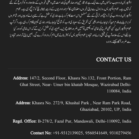
ایکسپریس اردو ویب سائٹوں میں سے ایک ہے جو قارئین اور صارفین کی خدمت میں وطنی خبروں کے علاوہ اردو کو فروغ کے لئے
کوشاں ہے۔عوام ایکسپریس روز اول سے اپنی خبروں ،مضامین ،کالمز اور اداریوں کے ذریعہ ہمیشہ سچ کو ترجیح دی ہے۔عوام
ایکسپریس اردو ادب کی ترویج اور ترقی کے لئے مسلسل اس سمت کام کر رہا ہے ہماری کوشش ہے کہ نئے پرانے ادیبوں اور شاعروں
کو برابر پلیٹ فارم مہیا کرایا جائے،اور بغیر کسی تفریق کے معیاری ادب کو شائع کیا جائے اور ہماری ٹیم اپنا کام کر رہی ہے۔اگر آپ
عوام ایکسپریس پر کسی بھی طرح کی خامی کو دیکھیں تو ہمیں ضرور اطلاع دیں۔ہم پوری کوشش کریں گے کہ اس خامی کو دور کیا
جاسکے اس کے علاوہ آپ کی قیمتی رائے اور تجاویز عوام ایکسپریس کو بہتر بنانے میں اہم کردار اداکرے گی۔ہمیں اپنی آراءاور تجاویز
سے ضرور آگاہ کیجئے۔ ادارہ
CONTACT US
Address:
147/2, Second Floor, Khasra No.132, Front Portion, Ram
Ghat Street, Near- Umer bin khatab Mosque, Wazirabad Delhi-
110084, India
Address:
Khasra No. 272/9, Khushal Park , Near Ram Park Road,
Ghaziabad, 20102, UP, India
Regd. Office:
B-278/2, Fazal Pur, Mandawali, Delhi-110092, India
Contact No:
+91-9312139025
,
9560541649
,
9310279456