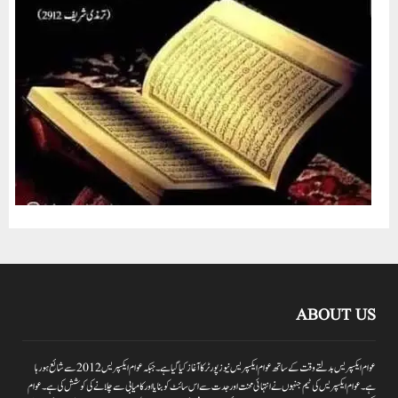
ABOUT US
عوام ایکسپریس بدلتے وقت کے ساتھ عوام ایکسپریس نیوز پورٹر کا آغاز کیا گیا ہے۔جبکہ عوام ایکسپریس 2012سے شائع ہورہا
ہے۔ عوام ایکسپریس کی ٹیم جنہوں نے انتہائی محنت اور جدت سے اس سائٹ کو بنایا اور کامیابی سے چلانے کی کوشش کی ہے۔عوام