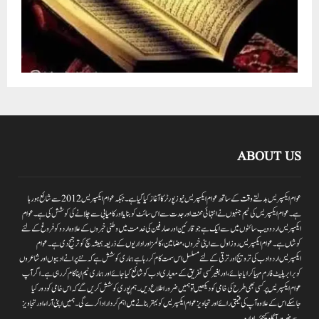
ABOUT US
عوام ایکسپریس بدلتے وقت کے ساتھ عوام ایکسپریس نیوز پورٹر کا آغاز کیا گیا ہے۔جبکہ عوام ایکسپریس 2012سے شائع ہورہا
ہے۔ عوام ایکسپریس کی ٹیم جنہوں نے انتہائی محنت اور جدت سے اس سائٹ کو بنایا اور کامیابی سے چلانے کی کوشش کی ہے۔عوام
ایکسپریس اردو ویب سائٹوں میں سے ایک ہے جو قارئین اور صارفین کی خدمت میں وطنی خبروں کے علاوہ اردو کو فروغ کے لئے
کوشاں ہے۔عوام ایکسپریس روز اول سے اپنی خبروں ،مضامین ،کالمز اور اداریوں کے ذریعہ ہمیشہ سچ کو ترجیح دی ہے۔عوام
ایکسپریس اردو ادب کی ترویج اور ترقی کے لئے مسلسل اس سمت کام کر رہا ہے ہماری کوشش ہے کہ نئے پرانے ادیبوں اور شاعروں
کو برابر پلیٹ فارم مہیا کرایا جائے،اور بغیر کسی تفریق کے معیاری ادب کو شائع کیا جائے اور ہماری ٹیم اپنا کام کر رہی ہے۔اگر آپ
عوام ایکسپریس پر کسی بھی طرح کی خامی کو دیکھیں تو ہمیں ضرور اطلاع دیں۔ہم پوری کوشش کریں گے کہ اس خامی کو دور کیا
جاسکے اس کے علاوہ آپ کی قیمتی رائے اور تجاویز عوام ایکسپریس کو بہتر بنانے میں اہم کردار اداکرے گی۔ہمیں اپنی آراءاور تجاویز
سے ضرور آگاہ کیجئے۔ ادارہ