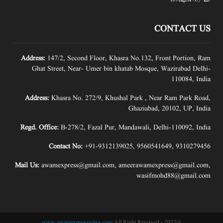
CONTACT US
Address:
147/2, Second Floor, Khasra No.132, Front Portion, Ram
Ghat Street, Near- Umer bin khatab Mosque, Wazirabad Delhi-
110084, India
Address:
Khasra No. 272/9, Khushal Park , Near Ram Park Road,
Ghaziabad, 20102, UP, India
Regd. Office:
B-278/2, Fazal Pur, Mandawali, Delhi-110092, India
Contact No:
+91-9312139025
,
9560541649
,
9310279456
Mail Us:
awamexpress@gmail.com
,
ameerawamexpress@gmail.com
,
wasifmohd88@gmail.com
www.awamexpressnews.com
All Right Reserved
@2022 -