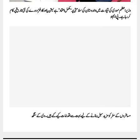
وزیر اعظم مودی کی قیادت میں ہندوستان کی سلامتی پر ‘ مکمل اعتماد’ ہے نیتن یاہو کا دفتر دورے کی نئی تاریخ پر کام
کر رہا ہے۔ پی ایم او
مسافروں کے سفر کو مزید سہل بنانے کے لیے بہت سے اقدامات کیے گئے ہیں۔ وی کے سنگھ