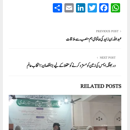
S
E
Li
T
Fa
W
ha
m
nk
wi
ce
ha
re
ail
ed
tte
bo
ts
In
r
ok
A
PREVIOUS POST
عبداللہ بن زاید کی ویتنامی ہم منصب سے ملاقات
pp
NEXT POST
دربھنگہ ایمس کی زمین کو مسترد کرنے کو متھلا کے لیے بڑا نقصان:انتخاب عالم
RELATED POSTS