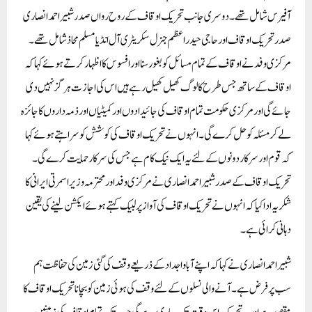
آفیرس شامل تھے۔دوسری جانب تحریک اوقاف کے روح رواں صدر شبیر احمد انصاری
صدر تحریک اوقاف اور حاجی حیدر اعظم جنرل سکریٹری آل انڈیا مسلم محاذ شامل تھے۔
مرکزی وفد نے اوقاف کے تمام مسائل کو بغور سنا اور افسوس کا اظہار کرتے ہوئے کہا کہ
اوقاف کے ساتھ جس طرح کا لوگ کھیل کھیل رہے ہیں اس کی اجازت ہرگز نہیں دی
جائے گی اور مرکزی حکومت تمام اوقاف کی جائیدادوں اور کمیٹیاں اور ذمہ داروں کا جائزہ
لے کر مسئلہ کو حل کرے گی ۔انہوں نے تحریک اوقاف کی کوشش کو سراہتے ہوئے کہا
کہ قوم اور سرکار دونوں کے لئے یہ ایک نیک کام ہے جس کی سرکار حمایت کرے گی ۔
تحریک اوقاف کے صدر شبیر احمد انصاری نے مرکزی وفد اور محترمہ وزیر اسمرتی ایرانی کا
شکریہ ادا کیا کہ انہوں نے تحریک اوقاف کی آواز پر لبیک کہتے ہوئے ایکشن لینے کی یقین
دہانی کرائی ہے۔
شبیر احمد انصاری نے کہا کہ اپنے آباواجداد کے ذریعے وقف کی گئی زمین کی حفاظت ہم
سب پر فرض ہے ۔آنے والی نسلوں کے لئے وقف کی ہوئی زمین کو بچانا تحریک اوقاف کا