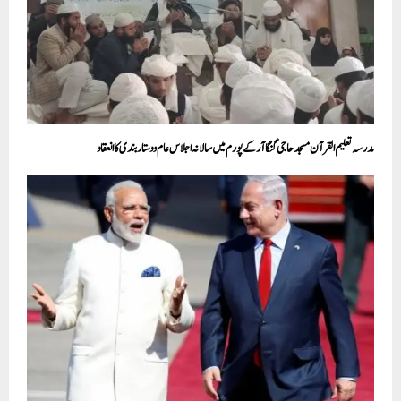
مدرسہ تعلیم القرآن مسجد حاجی لنگا آر کے پورم میں سالانہ اجلاس عام و دستار بندی کا انعقاد