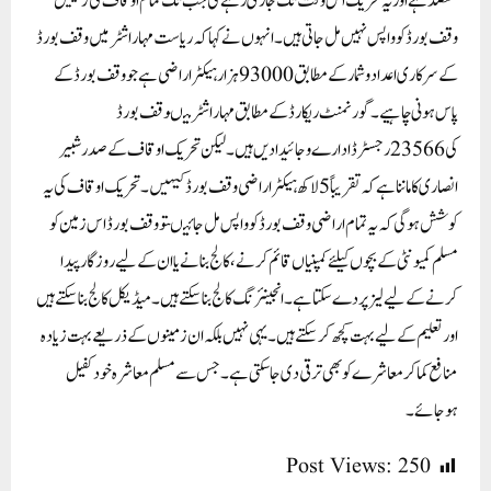
مقصد ہے اور یہ تحریک اس وقت تک جاری رہے گی جب تک تمام اوقاف کی زمینیں
وقف بورڈ کو واپس نہیں مل جاتی ہیں۔انہوں نے کہا کہ ریاست مہاراشٹر میں وقف بورڈ
کے سرکاری اعداد و شمار کے مطابق 93000 ہزارہیکٹر اراضی ہے جو وقف بورڈ کے
پاس ہونی چاہیے۔گورنمنٹ ریکارڈ کے مطابق مہاراشٹر میںوقف بورڈ
کی 23566رجسٹرڈ ادارے و جائیداد یں ہیں۔ لیکن تحریک اوقاف کے صدر شبیر
انصاری کا ماننا ہے کہ تقریباً 5 لاکھ ہیکٹر اراضی وقف بورڈ کیہیں۔ تحریک اوقاف کی یہ
کوشش ہوگی کہ یہ تمام اراضی وقف بورڈ کو واپس مل جائیںتو وقف بورڈ اس زمین کو
مسلم کمیونٹی کے بچوں کیلئے کمپنیاں قائم کرنے، کالج بنانے یا ان کے لیے روزگار پیدا
کرنے کے لیے لیز پر دے سکتا ہے۔ انجینئرنگ کالج بنا سکتے ہیں۔میڈیکل کالج بنا سکتے ہیں
اور تعلیم کے لیے بہت کچھ کر سکتے ہیں۔ یہی نہیں بلکہ ان زمینوں کے ذریعے بہت زیادہ
منافع کما کر معاشرے کو بھی ترقی دی جا سکتی ہے۔ جس سے مسلم معاشرہ خود کفیل
ہوجائے۔
Post Views:
250