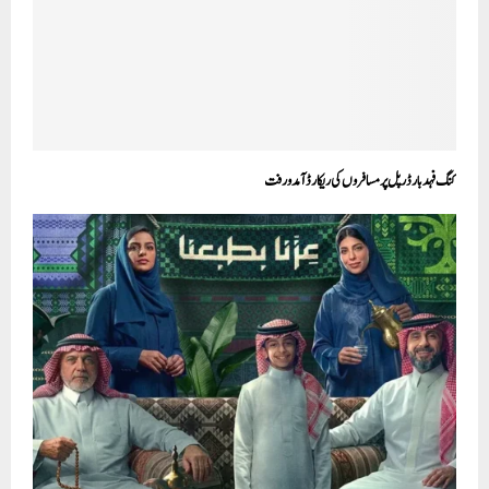
کنگ فہد بارڈر پل پر مسافروں کی ریکارڈ آمد و رفت