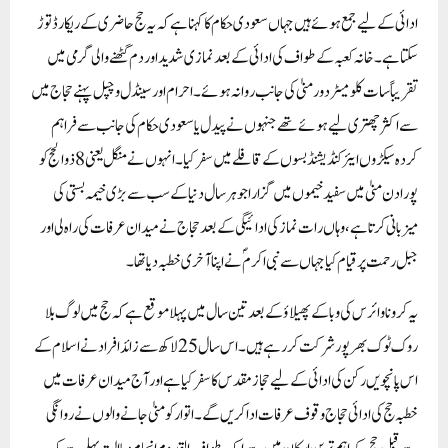
ادائی کے لیے جمع ہوئے ہیں جہاں سعودی حکام کا کہنا ہے کہ یہ حج حاضری کے ریکارڈ توڑ
سکتا ہے۔خانہ کعبہ کے طواف کی ادائی کے بعد نمازی شدید اور دم گھٹنے والی گرمی میں
تقریباً سات کلومیٹر دور منیٰ کی جانب روانہ ہوئے۔ احرام اور سینڈل و چپل پہنے حجاج میں
سے اکثر چھتری لیے ہوئے تھے جنہوں نے پیدل یا سعودی حکام کی جانب سے فراہم
کردہ سیکڑوں ایئر کنڈیشنڈ بسوں کے قافلے میں سفر کیا۔انہوں نے منگل یعنی 8 ذوالحج کو
پورا دن منیٰ میں سفید خیموں میں گزارا جو ہر سال دنیا کے سب سے بڑی خیمہ بستی کی
میزبانی کرتا ہے، وہاں رات نماز کی ادائیگی کے بعد حجاج نے میدان عرفات کی راہ لی اور
جبل رحمت پر قیام کیا جہاں سے نبی اکرمؐ نے اپنا آخری خطبہ دیا تھا۔
یہ کرونا وائرس کی وبا کے پھیلاؤ کے بعد تین سال میں پہلا موقع ہے کہ حج میں لوگ بلا
روک ٹوک بھرپور شرکت کر رہے ہیں۔اس سال 25 لاکھ سے زائد افراد نے اسلام کے
اس پانچویں رکن کی ادائی کے لیے حجاز مقدس کا سفر کیا ہے اور آج میدان عرفات میں
خطبہ حج کی ادائی حجاج وقوف عرفات ادا کریں گے۔اتوار کو منیٰ جانے والوں نے روانگی