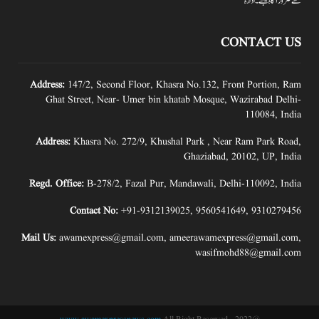
سے ضرور آگاہ کیجئے۔ ادارہ
CONTACT US
Address:
147/2, Second Floor, Khasra No.132, Front Portion, Ram
Ghat Street, Near- Umer bin khatab Mosque, Wazirabad Delhi-
110084, India
Address:
Khasra No. 272/9, Khushal Park , Near Ram Park Road,
Ghaziabad, 20102, UP, India
Regd. Office:
B-278/2, Fazal Pur, Mandawali, Delhi-110092, India
Contact No:
+91-9312139025
,
9560541649
,
9310279456
Mail Us:
awamexpress@gmail.com
,
ameerawamexpress@gmail.com
,
wasifmohd88@gmail.com