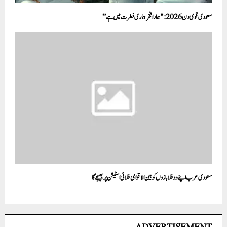
سعودی قومی دن 2026: "ہمارا فخر ہماری فطرت میں ہے”
سعودی عرب اپنے دوخلابازوں کو بین الاقوامی خلائی اسٹیشن پربھیجے گا