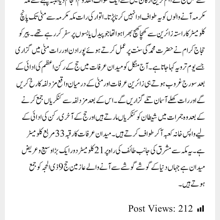
سے قبل حج کے اہم ترین ارکان میں سے ایک طواف القدوم انجام دیا البتہ پہلے سے مکہ
مکرمہ آنے والوں کو یہ طواف ادا نہیں کرنا پڑتا۔ اتوار کی رات مکہ مکرمہ سے منیٰ تک پانچ
کلومیٹر کا راستہ زائرین سے کھچا کھچ بھرا ہوا تھا جو پیدل یا بسوں پر سفر کر رہے تھے۔پیر کو
حجاج کرام نے حضرت محمدؐ کی سنت پر عمل کرتے ہوئے پورا دن اور رات منیٰ میں گزاری
جسے یوم ترویہ کہا جاتا ہے۔آج منگل کو میدان عرفات میں حج کے رکن اعظم کی ادائی کے
بعد سورج غروب ہوتے ہی زائرین عرفات اور منیٰ کے درمیان واقع مزدلفہ کا رخ کریں
گے اور رات کھلے آسمان تلے گزاریں گے۔اس کے بعد مزدلفہ سے کنکریاں جمع کرنے
کے بعد وہ جمرات میں شیطان کو کنکریاں مارتے ہیں اور حج کے آخری رکن کی ادائی کے
لیے واپس خانہ کعبہ آ کر طواف کرتے ہیں۔ میدان عرفات کا رقبہ 33 مربع کلو میٹر
ہے۔ یہ مکہ سے مشرق کی جانب طائف کی راہ پر 21 کلو میٹر دور ایک بڑا وسیع و عریض
میدان ہے جہاں دنیا کے گوشے گوشے سے آنے والے عازمین حج 9 ذی الحجہ کو جمع
ہوتے ہیں۔
Post Views:
212