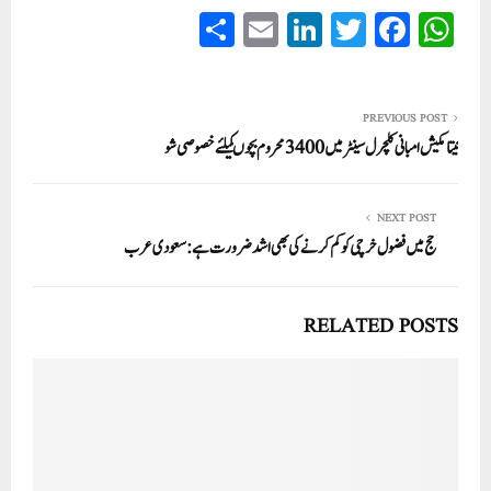
S
E
Li
T
Fa
W
ha
m
nk
wi
ce
ha
re
ail
ed
tte
bo
ts
In
r
ok
A
PREVIOUS POST
نیتا مکیش امبانی کلچرل سینٹر میں 3400 محروم بچوںکیلئے خصوصی شو
pp
NEXT POST
حج میں فضول خرچی کو کم کرنے کی بھی اشد ضرورت ہے: سعودی عرب
RELATED POSTS