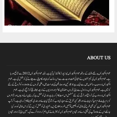
ABOUT US
عوام ایکسپریس بدلتے وقت کے ساتھ عوام ایکسپریس نیوز پورٹر کا آغاز کیا گیا ہے۔جبکہ عوام ایکسپریس 2012سے شائع ہورہا
ہے۔ عوام ایکسپریس کی ٹیم جنہوں نے انتہائی محنت اور جدت سے اس سائٹ کو بنایا اور کامیابی سے چلانے کی کوشش کی ہے۔عوام
ایکسپریس اردو ویب سائٹوں میں سے ایک ہے جو قارئین اور صارفین کی خدمت میں وطنی خبروں کے علاوہ اردو کو فروغ کے لئے
کوشاں ہے۔عوام ایکسپریس روز اول سے اپنی خبروں ،مضامین ،کالمز اور اداریوں کے ذریعہ ہمیشہ سچ کو ترجیح دی ہے۔عوام
ایکسپریس اردو ادب کی ترویج اور ترقی کے لئے مسلسل اس سمت کام کر رہا ہے ہماری کوشش ہے کہ نئے پرانے ادیبوں اور شاعروں
کو برابر پلیٹ فارم مہیا کرایا جائے،اور بغیر کسی تفریق کے معیاری ادب کو شائع کیا جائے اور ہماری ٹیم اپنا کام کر رہی ہے۔اگر آپ
عوام ایکسپریس پر کسی بھی طرح کی خامی کو دیکھیں تو ہمیں ضرور اطلاع دیں۔ہم پوری کوشش کریں گے کہ اس خامی کو دور کیا
جاسکے اس کے علاوہ آپ کی قیمتی رائے اور تجاویز عوام ایکسپریس کو بہتر بنانے میں اہم کردار اداکرے گی۔ہمیں اپنی آراءاور تجاویز