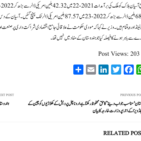
میں 68 بلین ڈالر سے بڑھ کر 2022-23 میں 87.57 بلین امریکی ڈالر تک 
 لینڈ اور ویتنام ہیں۔وزیر نے کہا کہ مودی حکومت نے علاقائی جامع اقتصادی شراکت داری پر صنعت اور
ے سے باہر ہونے کا فیصلہ کیا جو ہندوستان کے مفاد میں نہیں تھا۔
Post Views:
203
S
E
Li
T
Fa
W
ha
m
nk
wi
ce
ha
re
ail
ed
tte
bo
ts
In
r
ok
A
EXT POST
PREVIOUS PO
تان ‘ مناسب جواب دینے’ کا حق محفوظ رکھتا ہے اروناچل پردیش کے کھلاڑیوں کو چین کے
ہندوستان 2047 تک توانائیکے شعبہ میں’ آتم نربھر‘ بننے 
pp
ڈ ویزا کے اجرا پر وزارت خارجہ کا بیان
RELATED POS