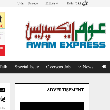
C
Delhi
اگست 6, 2026
Unicode
Urdu
28.3
Talk
Special Issue
Overseas Job
News
ADVERTISEMENT
onal
بھا
s
by