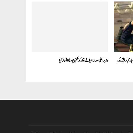
بارکباد پیش کی
وزیر اعلیٰ سدارامیا نے اتوار کو شکتی یوجنا کا آغاز کیا