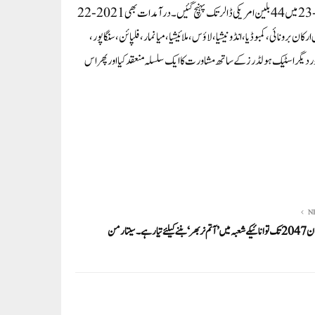
طرح آسیان بلاک کو ملک کی برآمدات 2021-22 میں 42.32 بلین امریکی ڈالر سے بڑھ کر 2022-23 میں 44 بلین امریکی ڈالر تک پہنچ گئیں۔ درآمدات بھی 2021-22
پہنچ گئیں۔آسیان کے دس ارکان برونائی، کمبوڈیا، انڈونیشیا، لاؤس، ملائیشیا، میانمار، فلپائن، سنگاپور،
 دیگر اسٹیک ہولڈرز کے ساتھ مشاورت کا ایک سلسلہ منعقد کیا اور پھر اس
N
کیلئے تیار ہے۔سیتا رمن