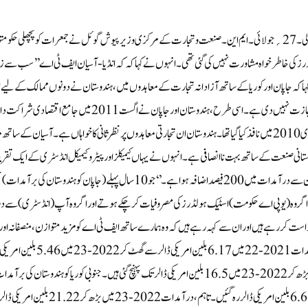
نئی دلی۔ 27؍ جولائی۔ ایم این۔ صنعت و تجارت کے مرکزی وزیر پیوش گوئل نے جمعرات کو پچھلی حکومتو
ز کی خاطر خواہ مشاورت نہیں کی گئی تھی۔ انہوں نے کہا کہ کہ انڈیا-آسیان ایف ٹی اے ’’سب سے زی
ہا کہ جاپان اور کوریا کے ساتھ آزادانہ تجارت کے معاہدوں میں، ہندوستان نے دونوں ممالک کے لیے ا
کی اجازت نہیں دی ہے۔اسی طرح، ہندوستان اور جاپان
جنوری 2010 میں نافذ کیا گیا تھا۔ہندوستان ان تجارتی معاہدوں پر نظرثانی کا خواہاں ہے۔ آسیان کے 
تانی صنعت کے ساتھ بہت ناانصافی ہے۔ انہوں نے یہاں کیمیکلز اور پیٹرو کیمیکل انڈسٹری کے ایک تقر
جاپان سے درآمدات میں 200 فیصد اضافہ ہوا ہے۔’ ‘جو 10 سال پہل
اگر وہ (یو پی اے حکومت) اسٹیک ہولڈرز کی مصروفیات کر چکے ہوتے اور اگر وہ آپ (انڈسٹری) سے درد کے 
ست کر رہے ہیں اور ان سے کہہ رہے ہیں کہ وہ ہمارے ساتھ ایف ٹی اے کو مزید متوازن، منصفانہ اور م