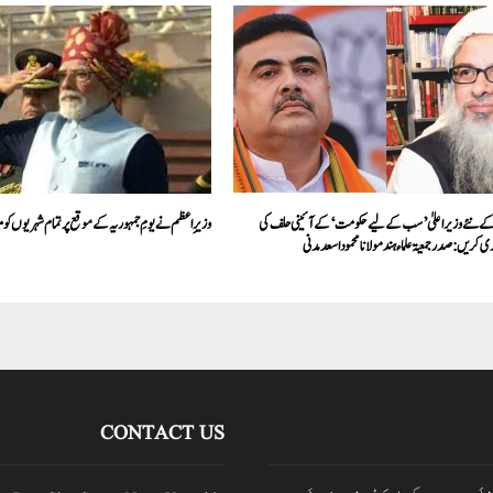
کے نئے وزیر اعلیٰ ’سب کے لیے حکومت‘ کے آئینی حلف کی
وزیرِ اعظم نے یومِ جمہوریہ کے موقع پر تمام شہریوں کو م
 کریں: صدر جمعیۃ علماء ہند مولانا محمود اسعد مدنی
CONTACT US