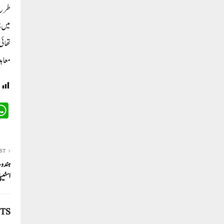
تھائی
معاہد
ST
ہندوس
اسٹیپل
TS