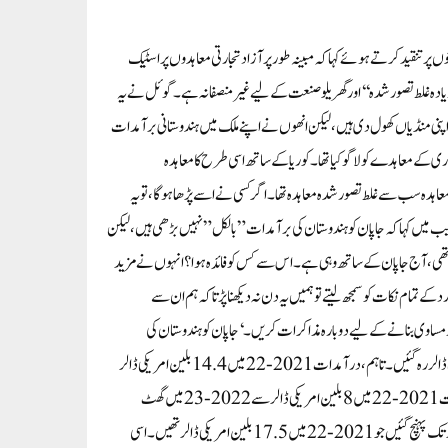
ں پر تنقید کرتے ہوئے کہا کہ مبینہ طور پر آزاد تجارتی معاہدوں پر اسٹیک
ادہ غلط تصور شدہ‘‘ اور گھریلو صنعت کے لیے غیر منصفانہ ہے۔گوئل نے یہ
پنی منڈیاں کھول دی ہیں، لیکن انھوں نے اپنے ملک میں ہندوستانی برآمدات
 نے اگست 2011 میں جامع اقتصادی شراکت داری کے معاہدے کو لاگو کیا تھا۔ کوریا کے ساتھ اسی طرح کا معاہدہ
ساتھ معاہدہ سب سے غلط تصور شدہ معاہدہ تھا۔ اگر کسی نے اسے پڑھا ہوگا، تو یہ
یب میں کہاکہ جاپان کو ہندوستان کی برآمدات ”بالکل” نہیں بڑھی ہیں، لیکن
ے (جاپان کو ہندوستان کی برآمدات) تھی، آج جاپان کے ساتھ وہی ہے ۔ اس سے کس کو فائدہ ہوا؟ انہوں نے مزید
تمام نکات کو سمجھ لیتے تو ہمیں یہ دن نہ دیکھنا پڑتا کہ ہم ان سے
ساوی بنانے کے لیے دوبارہ مذاکرات کریں۔ ‘ جاپان کو ہندوستان کی
برآمدات 2021-22 میں 6.17 بلین امریکی ڈالر سے گھٹ کر 2022-23 میں 5.46 بلین امریکی ڈالر رہ گئیں۔ تاہم، درآمدات 2021-22 میں 14.4 بلین امریکی ڈالر
سے بڑھ کر 2022-23 میں 16.5 بلین امریکی ڈالر تک پہنچ گئی ہیں۔جنوبی کوریا کو ہندوستان کی برآمدات 2021-22 میں 8 بلین امریکی ڈالر سے 2022-23 میں گھٹ
کر 6.65 بلین امریکی ڈالر رہ گئیں۔ تاہم، درآمدات 2022-23 میں بڑھ کر 21.22 بلین امریکی ڈالر تک پہنچ گئیں جو 2021-22 میں 17.5 بلین امریکی ڈالر تھیں۔اسی