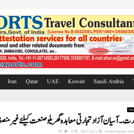
Iran
Qatar
UAE
Kuwait
Saudi Arabia
Nati
رت۔آسیان آزاد تجارتی معاہدہ گھریلو صنعت کیلئے غیر م
Awam Express New
جولائی 27, 2023
0
201