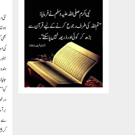
ہولڈر
بھی ک
ہندوس
کہا ”
درخوا