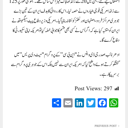
استعمال کیے گئے، جن میں 20 سے زائد ٹوماہاک میزائل شامل تھے۔ مجموعی طور پر 125
سے زائد امریکی فوجی طیاروں نے حصہ لیا۔ اس کارروائی کا ہدف ایران کے تین بڑے
جوہری مراکز فردو، اصفہان اور نطنز کو نشانہ بنایا گیا۔امریکی وزیر دفاع پیٹ ہیگسیتھ نے
ایران کو متنبہ کیا ہے کہ اگر اُس نے کسی بھی قسم کا جوابی حملہ کیا تو امریکہ اپنی سکیورٹی کا
دفاع کرے گا۔
ادھر نائب صدر جی ڈی وینس نے "این بی سی” کے پروگرام "میٹ دی پریس” میں
گفتگو کرتے ہوئے واضح کیا کہ امریکہ ایران سے نہیں بلکہ اس کے جوہری پروگرام سے
برسرِپیکار ہے۔
Post Views:
297
S
E
Li
T
Fa
W
ha
m
nk
wi
ce
ha
re
ail
ed
tte
bo
ts
PREVIOUS POST