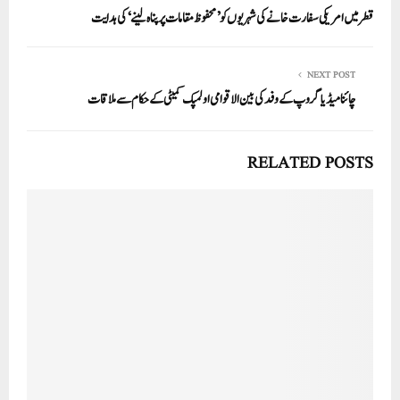
In
r
ok
A
قطر میں امریکی سفارت خانے کی شہریوں کو ’محفوظ مقامات پر پناہ لینے‘ کی ہدایت
pp
NEXT POST
چائنا میڈیا گروپ کے وفد کی بین الاقوامی اولمپک کمیٹی کے حکام سے ملاقات
RELATED POSTS