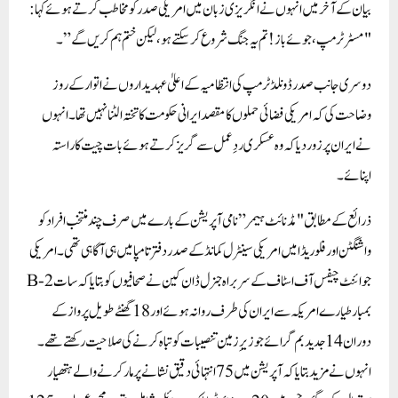
بیان کے آخر میں انہوں نے انگریزی زبان میں امریکی صدر کو مخاطب کرتے ہوئے کہا:
"مسٹر ٹرمپ، جوئے باز! تم یہ جنگ شروع کر سکتے ہو، لیکن ختم ہم کریں گے”۔
دوسری جانب صدر ڈونلڈ ٹرمپ کی انتظامیہ کے اعلیٰ عہدیداروں نے اتوار کے روز
وضاحت کی کہ امریکی فضائی حملوں کا مقصد ایرانی حکومت کا تختہ الٹنا نہیں تھا۔ انہوں
نے ایران پر زور دیا کہ وہ عسکری ردِعمل سے گریز کرتے ہوئے بات چیت کا راستہ
اپنائے۔
ذرائع کے مطابق "مڈنائٹ ہیمر” نامی آپریشن کے بارے میں صرف چند منتخب افراد کو
واشنگٹن اور فلوریڈا میں امریکی سینٹرل کمانڈ کے صدر دفتر تامپا میں ہی آگاہی تھی۔امریکی
جوائنٹ چیفس آف اسٹاف کے سربراہ جنرل ڈان کین نے صحافیوں کو بتایا کہ سات B-2
بمبار طیارے امریکہ سے ایران کی طرف روانہ ہوئے اور 18 گھنٹے طویل پرواز کے
دوران 14 جدید بم گرائے جو زیرِ زمین تنصیبات کو تباہ کرنے کی صلاحیت رکھتے تھے۔
انہوں نے مزید بتایا کہ آپریشن میں 75 انتہائی دقیق نشانے پر مار کرنے والے ہتھیار