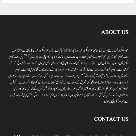
ABOUT US
عوام ایکسپریس بدلتے وقت کے ساتھ عوام ایکسپریس نیوز پورٹر کا آغاز کیا گیا ہے۔جبکہ عوام ایکسپریس 2012سے شائع ہورہا
ہے۔ عوام ایکسپریس کی ٹیم جنہوں نے انتہائی محنت اور جدت سے اس سائٹ کو بنایا اور کامیابی سے چلانے کی کوشش کی ہے۔عوام
ایکسپریس اردو ویب سائٹوں میں سے ایک ہے جو قارئین اور صارفین کی خدمت میں وطنی خبروں کے علاوہ اردو کو فروغ کے لئے
کوشاں ہے۔عوام ایکسپریس روز اول سے اپنی خبروں ،مضامین ،کالمز اور اداریوں کے ذریعہ ہمیشہ سچ کو ترجیح دی ہے۔عوام
ایکسپریس اردو ادب کی ترویج اور ترقی کے لئے مسلسل اس سمت کام کر رہا ہے ہماری کوشش ہے کہ نئے پرانے ادیبوں اور شاعروں
کو برابر پلیٹ فارم مہیا کرایا جائے،اور بغیر کسی تفریق کے معیاری ادب کو شائع کیا جائے اور ہماری ٹیم اپنا کام کر رہی ہے۔اگر آپ
عوام ایکسپریس پر کسی بھی طرح کی خامی کو دیکھیں تو ہمیں ضرور اطلاع دیں۔ہم پوری کوشش کریں گے کہ اس خامی کو دور کیا
جاسکے اس کے علاوہ آپ کی قیمتی رائے اور تجاویز عوام ایکسپریس کو بہتر بنانے میں اہم کردار اداکرے گی۔ہمیں اپنی آراءاور تجاویز
سے ضرور آگاہ کیجئے۔ ادارہ
CONTACT US