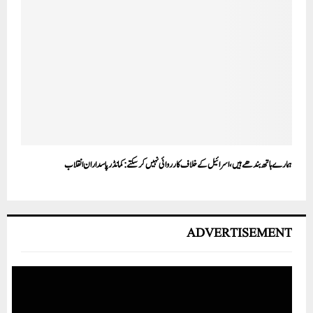
ہمارے ہاتھ بندھے ہیں، اسرائیل کے خلاف کارروائی نہیں کر سکتے: کمانڈر پاسداران انقلاب
ADVERTISEMENT