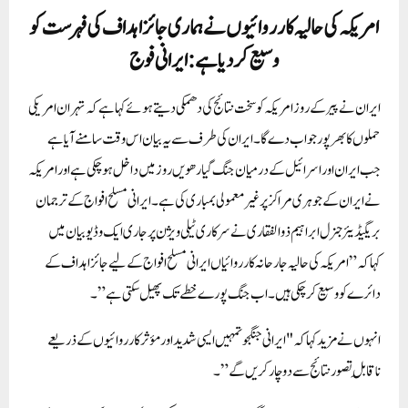
امریکہ کی حالیہ کارروائیوں نے ہماری جائز اہداف کی فہرست کو
وسیع کر دیا ہے:ایرانی فوج
ایران نے پیر کے روز امریکہ کو سخت نتائج کی دھمکی دیتے ہوئے کہا ہے کہ تہران امریکی
حملوں کا بھرپور جواب دے گا۔ ایران کی طرف سے یہ بیان اس وقت سامنے آیا ہے
جب ایران اور اسرائیل کے درمیان جنگ گیارھویں روز میں داخل ہو چکی ہے اور امریکہ
نے ایران کے جوہری مراکز پر غیر معمولی بمباری کی ہے۔ایرانی مسلح افواج کے ترجمان
بریگیڈیئر جنرل ابراہیم ذو الفقاری نے سرکاری ٹیلی ویژن پر جاری ایک وڈیو بیان میں
کہاکہ”امریکہ کی حالیہ جارحانہ کارروائیاں ایرانی مسلح افواج کے لیے جائز اہداف کے
دائرے کو وسیع کر چکی ہیں۔ اب جنگ پورے خطے تک پھیل سکتی ہے”۔
انہوں نے مزید کہاکہ "ایرانی جنگجو تمہیں ایسی شدید اور مؤثر کارروائیوں کے ذریعے
ناقابلِ تصور نتائج سے دوچار کریں گے”۔