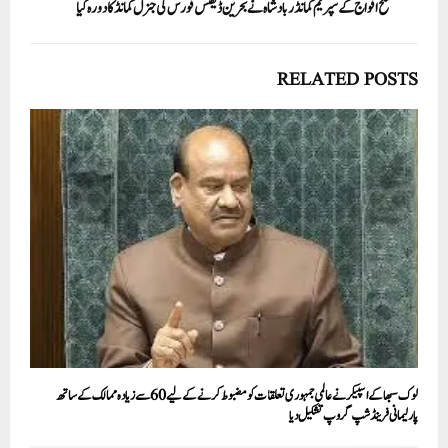
مسلح افواج کے سپریم کمانڈر بادشاہ نے بحرین ڈیفنس فورس کی جنرل کمانڈ کا دورہ کیا
RELATED POSTS
لوک سبھا کے اسپیکر نے عالمی جمہوری تعلقات کو مضبوط کرنے کے لیے 60 سے زیادہ ممالک کے ساتھ
پارلیمانی فرینڈشپ گروپ تشکیل دیا