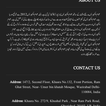
ABOUT US
عوام ایکسپریس بدلتے وقت کے ساتھ عوام ایکسپریس نیوز پورٹر کا آغاز کیا گیا ہے۔جبکہ عوام ایکسپریس 2012سے شائع ہورہا
ہے۔ عوام ایکسپریس کی ٹیم جنہوں نے انتہائی محنت اور جدت سے اس سائٹ کو بنایا اور کامیابی سے چلانے کی کوشش کی ہے۔عوام
ایکسپریس اردو ویب سائٹوں میں سے ایک ہے جو قارئین اور صارفین کی خدمت میں وطنی خبروں کے علاوہ اردو کو فروغ کے لئے
کوشاں ہے۔عوام ایکسپریس روز اول سے اپنی خبروں ،مضامین ،کالمز اور اداریوں کے ذریعہ ہمیشہ سچ کو ترجیح دی ہے۔عوام
ایکسپریس اردو ادب کی ترویج اور ترقی کے لئے مسلسل اس سمت کام کر رہا ہے ہماری کوشش ہے کہ نئے پرانے ادیبوں اور شاعروں
کو برابر پلیٹ فارم مہیا کرایا جائے،اور بغیر کسی تفریق کے معیاری ادب کو شائع کیا جائے اور ہماری ٹیم اپنا کام کر رہی ہے۔اگر آپ
عوام ایکسپریس پر کسی بھی طرح کی خامی کو دیکھیں تو ہمیں ضرور اطلاع دیں۔ہم پوری کوشش کریں گے کہ اس خامی کو دور کیا
جاسکے اس کے علاوہ آپ کی قیمتی رائے اور تجاویز عوام ایکسپریس کو بہتر بنانے میں اہم کردار اداکرے گی۔ہمیں اپنی آراءاور تجاویز
سے ضرور آگاہ کیجئے۔ ادارہ
CONTACT US
Address:
147/2, Second Floor, Khasra No.132, Front Portion, Ram
Ghat Street, Near- Umer bin khatab Mosque, Wazirabad Delhi-
110084, India
Address:
Khasra No. 272/9, Khushal Park , Near Ram Park Road,
Ghaziabad, 20102, UP, India