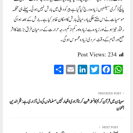
پانچ ڈگری سیلسیس زیادہ درج کیا گیا ہےپیر کو دہلی میں بارش نہیں ہوئی۔ پہلے ہی محکمہ
موسمیات نے اس ہفتے ہلکی یا درمیانی بارش کا امکان ظاہر کیا ہے۔ بارش کے بعد ہوا کی
رفتار تیز ہونے اور زیادہ سے زیادہ اور کم از کم درجہ حرارت کے درمیان فرق بڑھنے کا اثر
صبح اور شام کے وقت سردی زیادہ محسوس ہوگی۔
Post Views:
234
S
E
Li
T
Fa
W
ha
m
nk
wi
ce
ha
re
ail
ed
tte
bo
ts
In
r
ok
A
PREVIOUS POST
سویڈن میں قرآن کریم کا نسخہ شہید کرنا آزادی اظہار نہیں مسلمانوں کی دل آزاری ہے:فخرالدین
pp
آلتون
NEXT POST