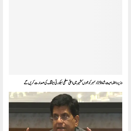
وزیرداخلہ امیت شاہ 19 دسمبر کو جموں کشمیر میں اعلیٰ سطحی سیکورٹی میٹنگ کی صدارت کریں گے