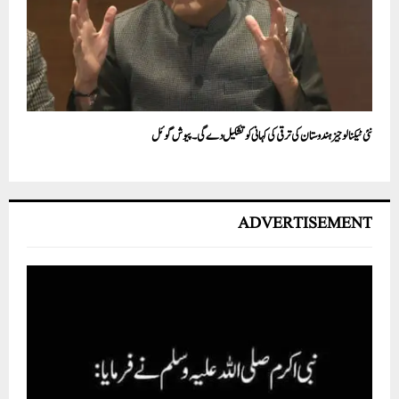
نئی ٹیکنالوجیز ہندوستان کی ترقی کی کہانی کو تشکیل دے گی۔ پیوش گوئل
ADVERTISEMENT