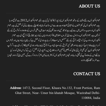
ABOUT US
عوام ایکسپریس بدلتے وقت کے ساتھ عوام ایکسپریس نیوز پورٹر کا آغاز کیا گیا ہے۔جبکہ عوام ایکسپریس 2012سے شائع ہورہا
ہے۔ عوام ایکسپریس کی ٹیم جنہوں نے انتہائی محنت اور جدت سے اس سائٹ کو بنایا اور کامیابی سے چلانے کی کوشش کی ہے۔عوام
ایکسپریس اردو ویب سائٹوں میں سے ایک ہے جو قارئین اور صارفین کی خدمت میں وطنی خبروں کے علاوہ اردو کو فروغ کے لئے
کوشاں ہے۔عوام ایکسپریس روز اول سے اپنی خبروں ،مضامین ،کالمز اور اداریوں کے ذریعہ ہمیشہ سچ کو ترجیح دی ہے۔عوام
ایکسپریس اردو ادب کی ترویج اور ترقی کے لئے مسلسل اس سمت کام کر رہا ہے ہماری کوشش ہے کہ نئے پرانے ادیبوں اور شاعروں
کو برابر پلیٹ فارم مہیا کرایا جائے،اور بغیر کسی تفریق کے معیاری ادب کو شائع کیا جائے اور ہماری ٹیم اپنا کام کر رہی ہے۔اگر آپ
عوام ایکسپریس پر کسی بھی طرح کی خامی کو دیکھیں تو ہمیں ضرور اطلاع دیں۔ہم پوری کوشش کریں گے کہ اس خامی کو دور کیا
جاسکے اس کے علاوہ آپ کی قیمتی رائے اور تجاویز عوام ایکسپریس کو بہتر بنانے میں اہم کردار اداکرے گی۔ہمیں اپنی آراءاور تجاویز
سے ضرور آگاہ کیجئے۔ ادارہ
CONTACT US
Address:
147/2, Second Floor, Khasra No.132, Front Portion, Ram
Ghat Street, Near- Umer bin khatab Mosque, Wazirabad Delhi-
110084, India