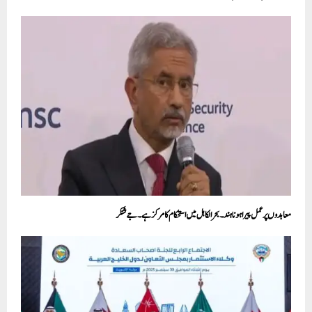
معاہدوں پر عمل پیرا ہونا ہند۔بحرالکاہل میں استحکام کا مرکز ہے۔ جے شنکر