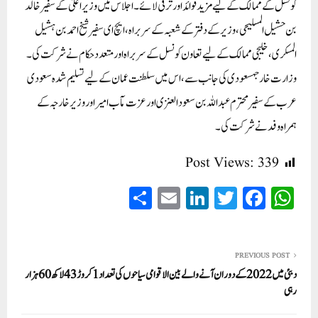
کونسل کے ممالک کے لیے مزید فوائد اور ترقی لائے۔
اجلاس میں وزیر اعلیٰ کے سفیر خالد
بن حشیل المسلیحی، وزیر کے دفتر کے شعبہ کے سربراہ، ایچ ای سفیر شیخ احمد بن ہشیل
المسکری، خلیجی ممالک کے لیے تعاون کونسل کے سربراہ اور متعدد حکام نے شرکت کی۔
وزارت خارجہ
سعودی کی جانب سے، اس میں سلطنت عمان کے لیے تسلیم شدہ سعودی
عرب کے سفیر محترم عبداللہ بن سعود العنزی اور عزت مآب امیر اور وزیر خارجہ کے
ہمراہ وفد نے شرکت کی۔
Post Views:
339
S
E
Li
T
Fa
W
ha
m
nk
wi
ce
ha
re
ail
ed
tte
bo
ts
In
r
ok
A
PREVIOUS POST
دبئی میں 2022 کے دوران آنے والے بین الاقوامی سیاحوں کی تعداد 1کروڑ 43لاکھ 60ہزار
pp
رہی