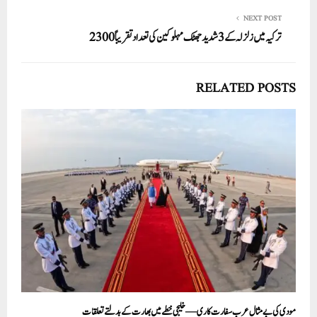
NEXT POST
ترکیہ میں زلزلہ کے 3 شدید جھٹک مہلوکین کی تعداد تقریباً 2300
RELATED POSTS
مودی کی بے مثال عرب سفارت کاری— خلیجی خطے میں بھارت کے بدلتے تعلقات