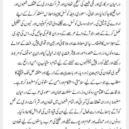
درمیان سرکاری اور نجی شعبے کی سطح پر تعاون اور شراکت داری کے مختلف شعبوں اور
مواقع کا جائزہ لیا، اور عمانی-سعودی رابطہ کونسل کا پہلا اجلاس منعقد کرنے کے اپنے
ارادے کی توثیق کی۔ موجودہ سال کونسل سے نکلنے والی تمام کمیٹیوں اور ٹیموں کی تشکیل
مکمل کرنے کے بعد، جو آنے والے عرصے کے دوران قائم کی جائیں گی۔ اس کی تیاری
کے اجلاسوں کا انعقاد۔
سیاسی معاملات اور علاقائی اور بین الاقوامی پیش رفت کے حوالے
سے دونوں وزراء نے متعدد امور اور پیشرفت پر تبادلہ خیال کیا اور ان پر موقف کو مربوط
رکھنے اور خطے کو درپیش چیلنجوں سے نمٹنے کے لیے تمام دستیاب پرامن ذرائع سے
تعمیری تعاون کی اہمیت پر زور دیا۔ اور بات چیت کے ذریعے اور متفقہ حل تک پہنچنے کا
مطلب ہے جو سب کے لیے سلامتی، استحکام اور امن کے ستونوں کو مضبوط کرتا ہے۔
ملاقات کے اختتام پر دونوں وزراء نے سلطنت عمان اور سعودی عرب کے درمیان
مضبوط برادرانہ تعلقات کی گہرائی اور تمام شعبوں میں تعاون اور شراکت داری کے عمل
کو آگے بڑھانے اور اسے فعال کرنے کے لیے ان کی قیادتوں کی خواہش کا اعادہ کیا۔
دونوں برادر ممالک اور عوام اور پورے خطے اور خلیج کی عرب ریاستوں کے لیے تعاون